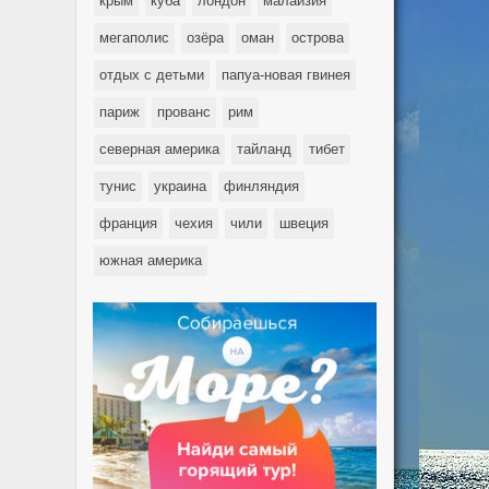
крым
куба
лондон
малайзия
мегаполис
озёра
оман
острова
отдых с детьми
папуа-новая гвинея
париж
прованс
рим
северная америка
тайланд
тибет
тунис
украина
финляндия
франция
чехия
чили
швеция
южная америка