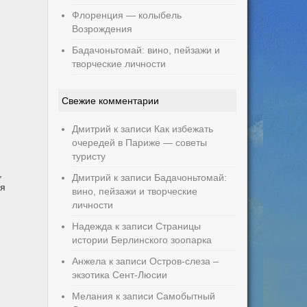
Флоренция — колыбель
Возрождения
Бадачоньтомай: вино, пейзажи и
творческие личности
Свежие комментарии
Дмитрий
к записи
Как избежать
очередей в Париже — советы
туристу
,
Дмитрий
к записи
Бадачоньтомай:
ня
вино, пейзажи и творческие
личности
Надежда
к записи
Страницы
истории Берлинского зоопарка
Анжела
к записи
Остров-слеза –
экзотика Сент-Люсии
Мелания
к записи
Самобытный