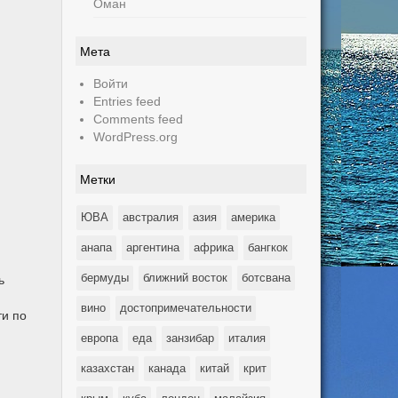
Оман
Мета
Войти
Entries feed
Comments feed
WordPress.org
Метки
ЮВА
австралия
азия
америка
анапа
аргентина
африка
бангкок
бермуды
ближний восток
ботсвана
ь
вино
достопримечательности
ти по
европа
еда
занзибар
италия
казахстан
канада
китай
крит