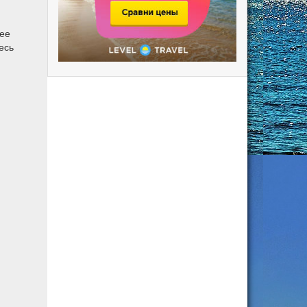
лее
есь