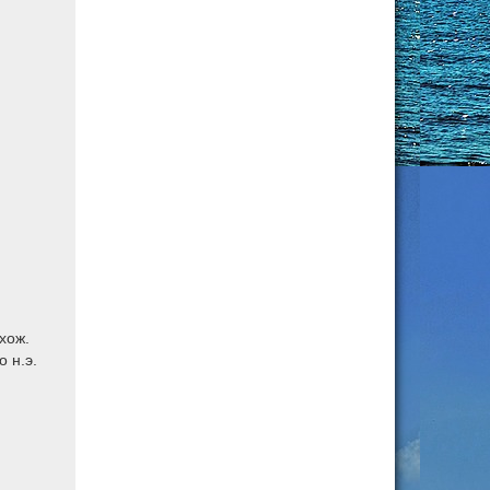
хож.
 н.э.