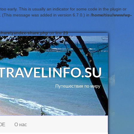
o early. This is usually an indicator for some code in the plugin or
. (This message was added in version 6.7.0.) in
/home/tisu/www/wp-
share/yandex-share.php
on line
23
TRAVELINFO.SU
Путешествия по миру
ОЕ
О нас