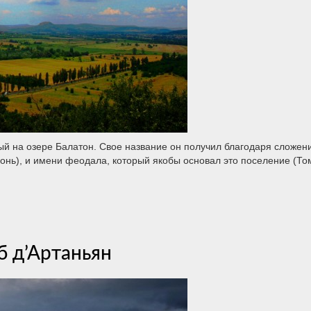
ый на озере Балатон. Свое название он получил благодаря сложен
онь), и имени феодала, который якобы основал это поселение (То
б д’Артаньян