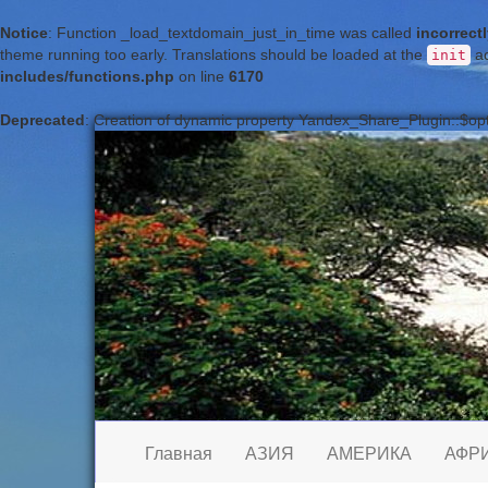
Notice
: Function _load_textdomain_just_in_time was called
incorrect
theme running too early. Translations should be loaded at the
ac
init
includes/functions.php
on line
6170
Deprecated
: Creation of dynamic property Yandex_Share_Plugin::$opt
Главная
АЗИЯ
АМЕРИКА
АФР