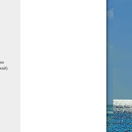
ию
май).