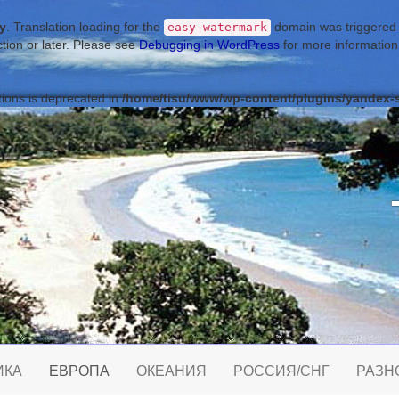
ly
. Translation loading for the
domain was triggered to
easy-watermark
tion or later. Please see
Debugging in WordPress
for more information
ions is deprecated in
/home/tisu/www/wp-content/plugins/yandex-
ИКА
ЕВРОПА
ОКЕАНИЯ
РОССИЯ/СНГ
РАЗН